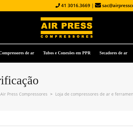
41 3016.3669
|
sac@airpressc
Compressores de ar
Tubos e Conexões em PPR
Secadores de ar
ificação
Air Press Compressores
>
Loja de compressores de ar e ferrame