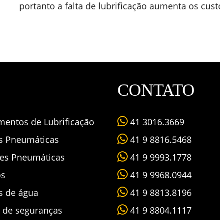
portanto a falta de lubrificação aumenta os cust
CONTATO
mentos de Lubrificação
41 3016.3669
as Pneumáticas
41 9 8816.5468
es Pneumáticas
41 9 9993.1778
os
41 9 9968.0944
s de água
41 9 8813.8196
s de seguranças
41 9 8804.1117