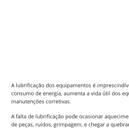
Carretel Retrátil para
Óleo 17100RET-OL15
Bozza
A lubrificação dos equipamentos é imprescindív
consumo de energia, aumenta a vida útil dos e
manutenções corretivas.
A falta de lubrificação pode ocasionar aquecime
de peças, ruídos, grimpagem, e chegar a quebrar,