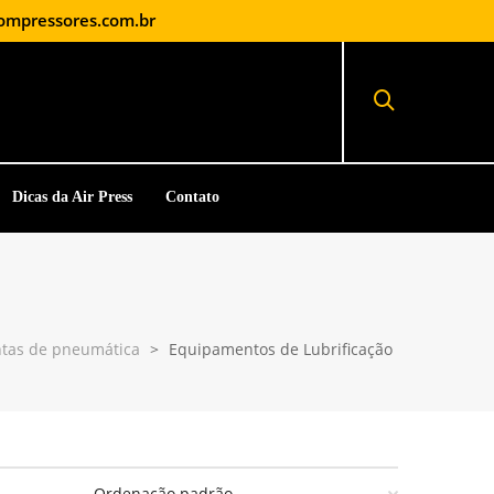
ompressores.com.br
Dicas da Air Press
Contato
ntas de pneumática
>
Equipamentos de Lubrificação