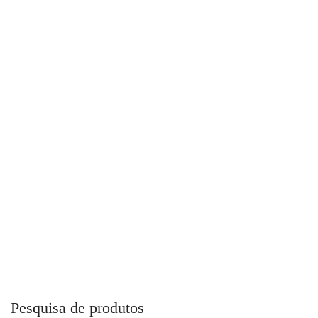
Marcador E Numerador Pneus 220V – N-50 – Emeb
Pesquisa de produtos