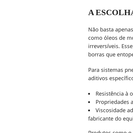
A ESCOLH
Não basta apenas l
como óleos de mo
irreversíveis. Ess
borras que entope
Para sistemas pn
aditivos específic
Resistência à 
Propriedades 
Viscosidade a
fabricante do eq
Produtos como o