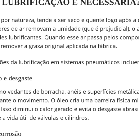
 LUBRIFICAÇÃO É NECESSÁRIA
por natureza, tende a ser seco e quente logo após a
es de ar removam a umidade (que é prejudicial), o a
des lubrificantes. Quando esse ar passa pelos comp
 remover a graxa original aplicada na fábrica.
ções da lubrificação em sistemas pneumáticos inclue
o e desgaste
vedantes de borracha, anéis e superfícies metálica
ante o movimento. O óleo cria uma barreira física m
. Isso diminui o calor gerado e evita o desgaste abra
 a vida útil de válvulas e cilindros.
corrosão