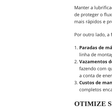
Manter a lubrific
de proteger o flu
mais rápidos e pr
Por outro lado, a 
Paradas de má
linha de monta
Vazamentos de
fazendo com q
a conta de energ
Custos de ma
completos enca
OTIMIZE S