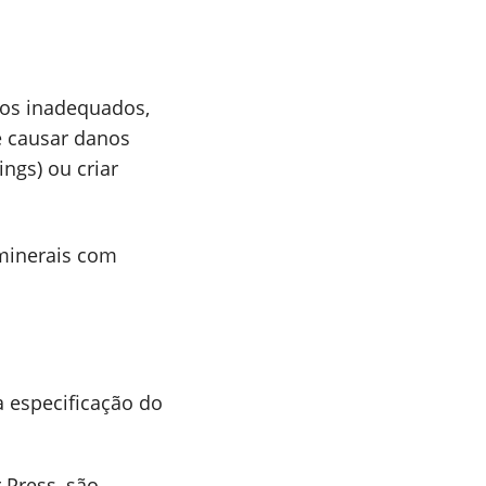
leos inadequados,
e causar danos
ings) ou criar
 minerais com
 especificação do
r Press, são