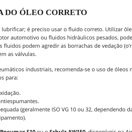
A DO ÓLEO CORRETO
ubrificar; é preciso usar o fluido correto. Utilizar ó
tor automotivo ou fluidos hidráulicos pesados, pod
es fluidos podem agredir as borrachas de vedação (o’r
m as válvulas.
eumáticos industriais, recomenda-se o uso de óleos
os para:
oxidação.
antiespumantes.
dequada (geralmente ISO VG 10 ou 32, dependendo da
uipamento).
Pneumax S10
ou o
Schulz AW150
, disponíveis na Ai