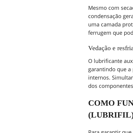
Mesmo com secado
condensação gerad
uma camada protet
ferrugem que pod
Vedação e resfr
O lubrificante au
garantindo que a 
internos. Simulta
dos componentes
COMO FUN
(LUBRIFIL
Para garantir que