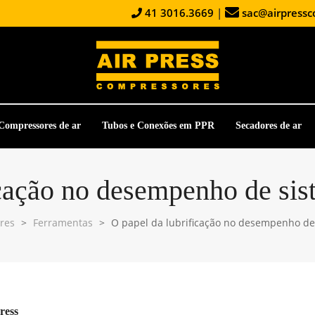
41 3016.3669
|
sac@airpressc
Compressores de ar
Tubos e Conexões em PPR
Secadores de ar
icação no desempenho de si
res
>
Ferramentas
>
O papel da lubrificação no desempenho d
ress