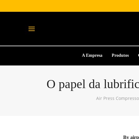
A Empresa
Produtos
O papel da lubrif
Air Press Compresso
By
airp