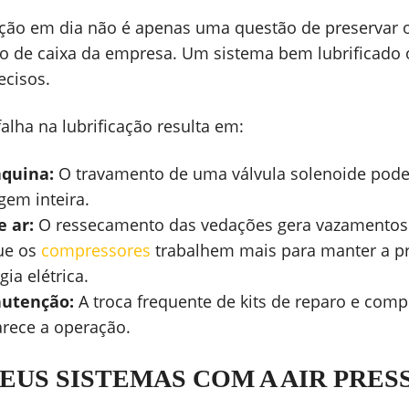
ação em dia não é apenas uma questão de preservar o 
xo de caixa da empresa. Um sistema bem lubrificado 
ecisos.
falha na lubrificação resulta em:
quina:
O travamento de uma válvula solenoide pod
gem inteira.
 ar:
O ressecamento das vedações gera vazamentos
ue os
compressores
trabalhem mais para manter a p
ia elétrica.
nutenção:
A troca frequente de kits de reparo e com
rece a operação.
EUS SISTEMAS COM A AIR PRES