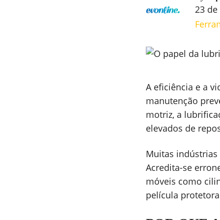
23 de
Ferra
A eficiência e a 
manutenção preve
motriz, a lubrifi
elevados de repos
Muitas indústria
Acredita-se erron
móveis como cilin
película protetor