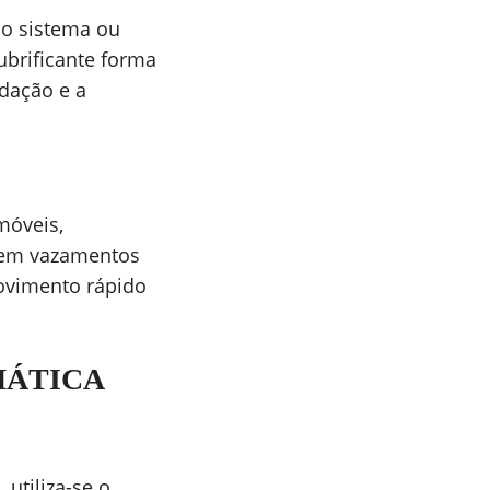
no sistema ou
ubrificante forma
dação e a
móveis,
 sem vazamentos
movimento rápido
MÁTICA
utiliza-se o