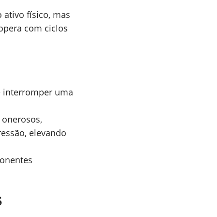
ativo físico, mas
opera com ciclos
e interromper uma
 onerosos,
ressão, elevando
ponentes
S