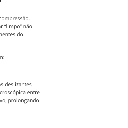
?
 compressão.
r “limpo” não
onentes do
m:
s deslizantes
icroscópica entre
sivo, prolongando