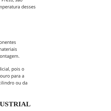
emperatura desses
ponentes
materiais
montagem.
cial, pois o
 ouro para a
ilindro ou da
DUSTRIAL