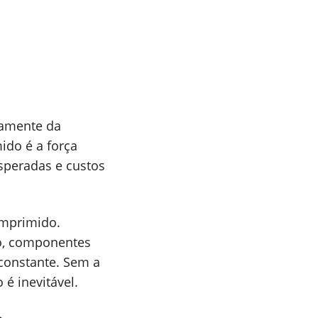
tamente da
ido é a força
esperadas e custos
omprimido.
do, componentes
 constante. Sem a
é inevitável.