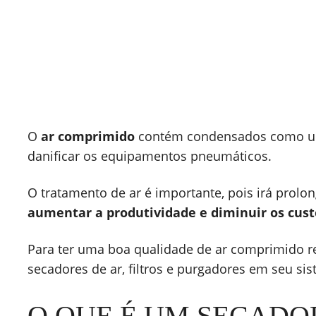
Purgador Eletrônico
Purgador Dreno
P
Timer 720e2 Fluir
Eletrônico Cronomatic
p
6000 Metalplan
A
O
ar comprimido
contém condensados como umi
danificar os equipamentos pneumáticos.
O tratamento de ar é importante, pois irá prolon
aumentar a produtividade e diminuir os cu
Para ter uma boa qualidade de ar comprimido 
secadores de ar, filtros e purgadores em seu s
O QUE É UM SECADO