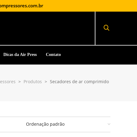
ompressores.com.br
Dicas da Air Press
Contato
ressores
>
Produtos
>
Secadores de ar comprimido