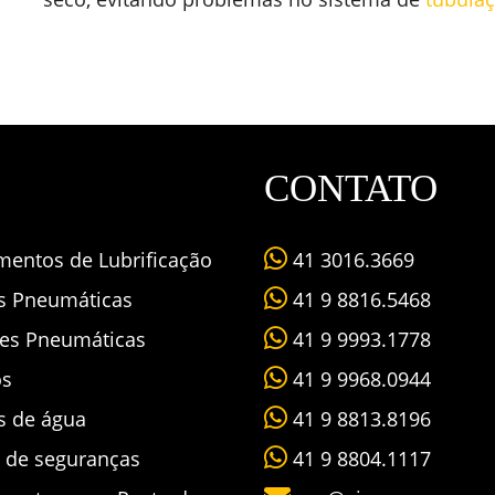
CONTATO
mentos de Lubrificação
41 3016.3669
as Pneumáticas
41 9 8816.5468
es Pneumáticas
41 9 9993.1778
os
41 9 9968.0944
s de água
41 9 8813.8196
s de seguranças
41 9 8804.1117