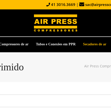
41 3016.3669
|
sac@airpressc
Compressores de ar
Tubos e Conexões em PPR
Secadores de ar
rimido
Air Press Comp