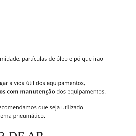
astilha Absorvedora
ara Secador de Ar
quasorb Metalplan
dade, partículas de óleo e pó que irão
gar a vida útil dos equipamentos,
stos com manutenção
dos equipamentos.
recomendamos que seja utilizado
istema pneumático.
R DE AR