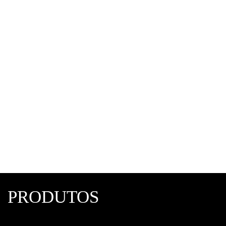
Pastilha Absorvedora para Secador de Ar
Aquasorb Metalplan
Secadores de ar comprimido
,
Metalplan
PRODUTOS