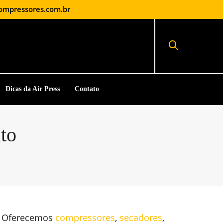
ompressores.com.br
Dicas da Air Press
Contato
to
. Oferecemos
compressores
,
secadores
,