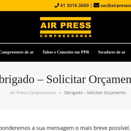
41 3016.3669
|
sac@airpressc
Compressores de ar
Tubos e Conexões em PPR
Secadores de ar
brigado – Solicitar Orçamen
Air Press Compressores
>
Obrigado – Solicitar Orçamento
sponderemos a sua mensagem o mais breve possível