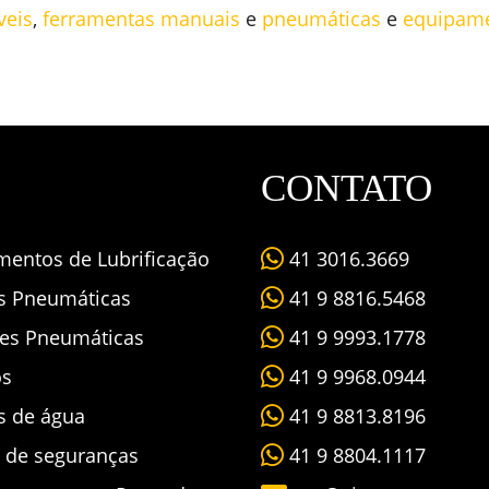
veis
,
ferramentas manuais
e
pneumáticas
e
equipame
CONTATO
mentos de Lubrificação
41 3016.3669
as Pneumáticas
41 9 8816.5468
es Pneumáticas
41 9 9993.1778
os
41 9 9968.0944
s de água
41 9 8813.8196
s de seguranças
41 9 8804.1117