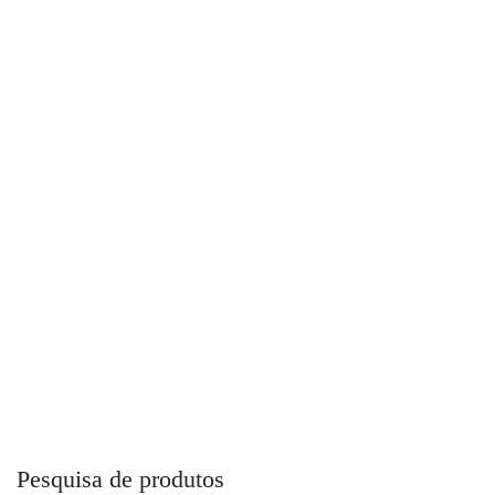
Secador de ar Por Absorção Total Point
Pesquisa de produtos