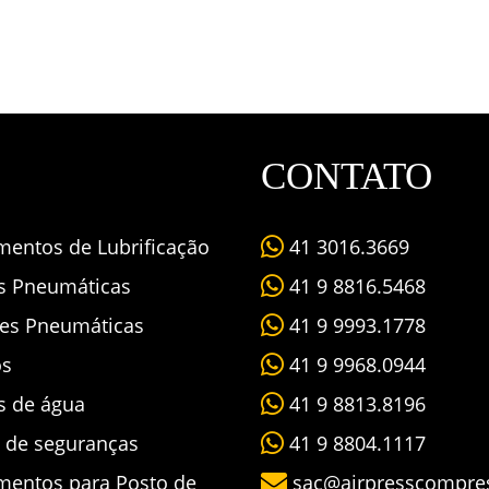
CONTATO
mentos de Lubrificação
41 3016.3669
as Pneumáticas
41 9 8816.5468
es Pneumáticas
41 9 9993.1778
os
41 9 9968.0944
s de água
41 9 8813.8196
s de seguranças
41 9 8804.1117
mentos para Posto de
sac@airpresscompre