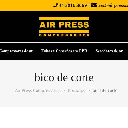
41 3016.3669
|
sac@airpressc
Compressores de ar
Tubos e Conexões em PPR
Secadores de ar
bico de corte
Air Press Compressores
>
Produtos
>
bico de corte