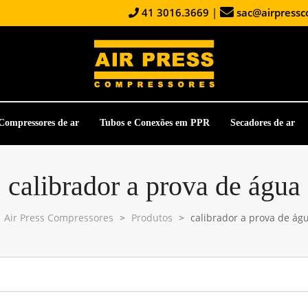
41 3016.3669
|
sac@airpressc
Compressores de ar
Tubos e Conexões em PPR
Secadores de ar
calibrador a prova de água
Air Press Compressores
>
Produtos
>
calibrador a prova de ág