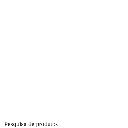
Cap Top Fusion Para Combate a Incêndio
Pesquisa de produtos