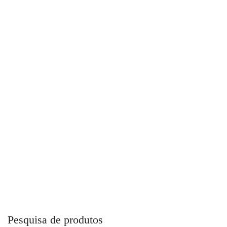
Cap Top Fusion Para Combate a Incêndio
Pesquisa de produtos