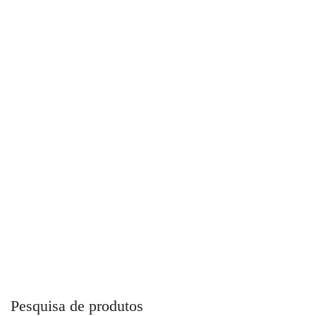
Cap Top Fusion Para Combate a Incêndio
Pesquisa de produtos