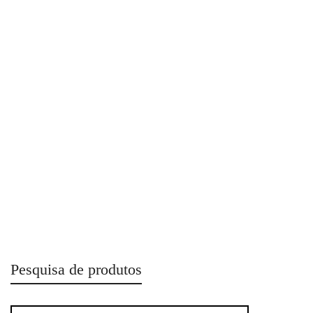
Jogo de Chaves Combinadas 12 Peças R09105012 –
Gedore Red
Jogo de Chaves Combinadas 12 Peças R09105112 –
Gedore Red
Pesquisa de produtos