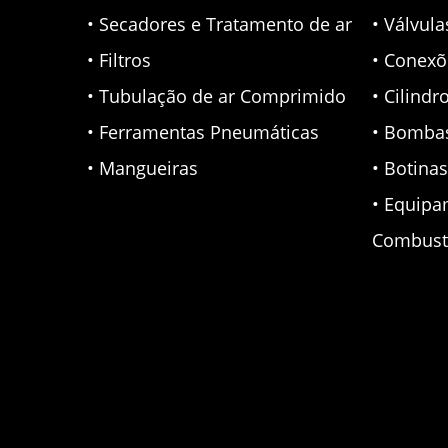
• Secadores e Tratamento de ar
• Válvul
• Filtros
• Conexõ
• Tubulação de ar Comprimido
• Cilindr
• Ferramentas Pneumáticas
• Bomba
• Mangueiras
• Botina
• Equipa
Combust