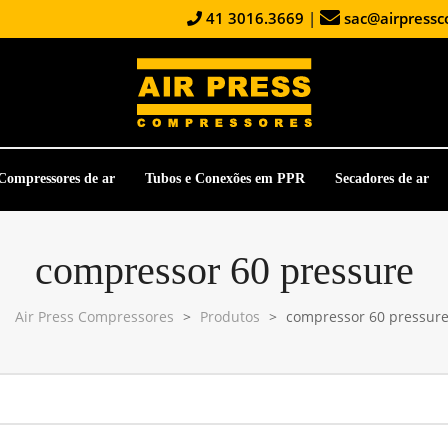
41 3016.3669
|
sac@airpressc
Compressores de ar
Tubos e Conexões em PPR
Secadores de ar
compressor 60 pressure
Air Press Compressores
>
Produtos
>
compressor 60 pressur