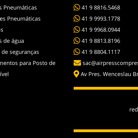
as Pneumáticas
41 9 8816.5468
es Pneumáticas
41 9 9993.1778
os
41 9 9968.0944
s de água
41 9 8813.8196
s de seguranças
41 9 8804.1117
mentos para Posto de
sac@airpresscompre
ível
Av Pres. Wenceslau Bra
re