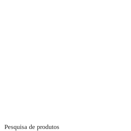
Cortador Pneumático CP861 Chicago Pneumatic
Pesquisa de produtos