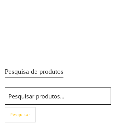
Esmerilhadeira Angular Pneumática CP7550 Chicago
Pneumatic
Pesquisa de produtos
Pesquisar