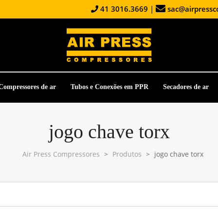
41 3016.3669
|
sac@airpressc
Compressores de ar
Tubos e Conexões em PPR
Secadores de ar
jogo chave torx
Air Press Compressores
>
Produtos
>
jogo chave torx