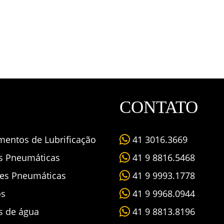
CONTATO
mentos de Lubrificação
41 3016.3669
as Pneumáticas
41 9 8816.5468
es Pneumáticas
41 9 9993.1778
os
41 9 9968.0944
s de água
41 9 8813.8196