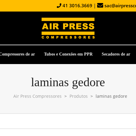
41 3016.3669
|
sac@airpressc
Compressores de ar
Tubos e Conexões em PPR
Secadores de ar
laminas gedore
Air Press Compressores
>
Produtos
>
laminas gedore