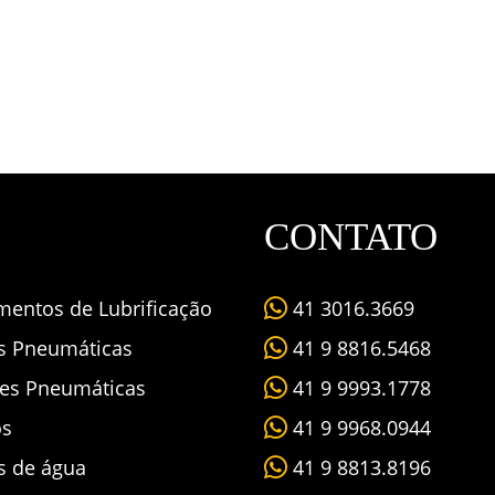
CONTATO
mentos de Lubrificação
41 3016.3669
as Pneumáticas
41 9 8816.5468
es Pneumáticas
41 9 9993.1778
os
41 9 9968.0944
s de água
41 9 8813.8196