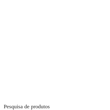
Lavadora de Alta Pressão Profissional J4800 JactoClean
Pesquisa de produtos