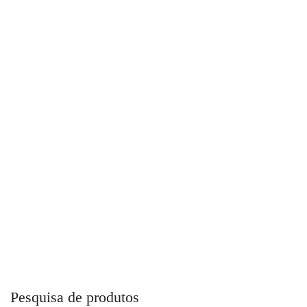
Bico de Encher Pneus com Trava Ms11 Steula
Pesquisa de produtos