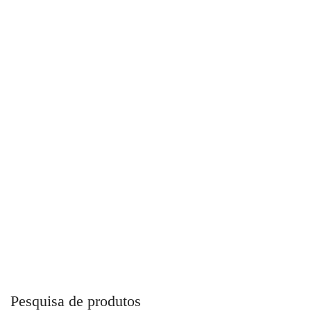
Bico Duplo Para Encher Pneus MS 5-CR Steula
Pesquisa de produtos