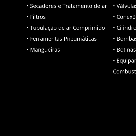
• Secadores e Tratamento de ar
• Válvul
• Filtros
• Conexõ
• Tubulação de ar Comprimido
• Cilindr
• Ferramentas Pneumáticas
• Bomba
• Mangueiras
• Botina
• Equipa
Combust