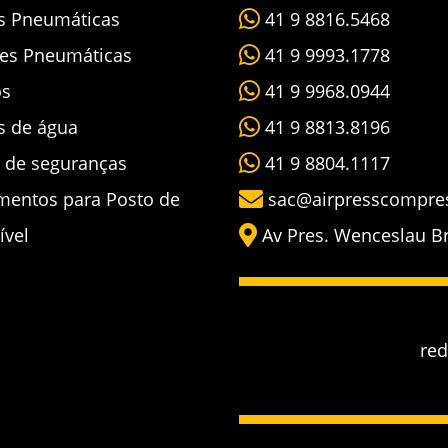
as Pneumáticas
41 9 8816.5468
es Pneumáticas
41 9 9993.1778
os
41 9 9968.0944
s de água
41 9 8813.8196
s de seguranças
41 9 8804.1117
mentos para Posto de
sac@airpresscompre
ível
Av Pres. Wenceslau Bra
re