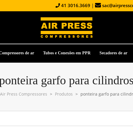
41 3016.3669
|
sac@airpressc
Compressores de ar
Tubos e Conexões em PPR
Secadores de ar
ponteira garfo para cilindro
Air Press Compressores
>
Produtos
>
ponteira garfo para cilind