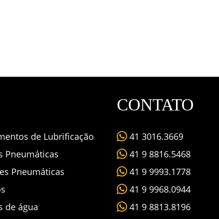
CONTATO
mentos de Lubrificação
41 3016.3669
as Pneumáticas
41 9 8816.5468
es Pneumáticas
41 9 9993.1778
os
41 9 9968.0944
s de água
41 9 8813.8196