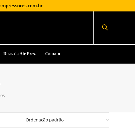
ompressores.com.br
Dicas da Air Press
Contato
s
ros