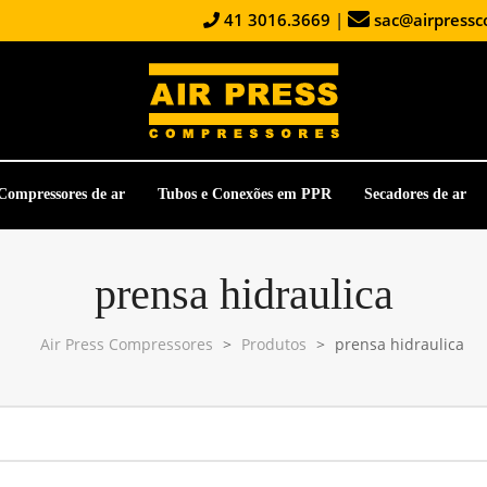
41 3016.3669
|
sac@airpressc
Compressores de ar
Tubos e Conexões em PPR
Secadores de ar
prensa hidraulica
Air Press Compressores
>
Produtos
>
prensa hidraulica