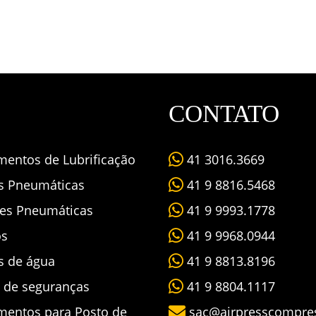
CONTATO
mentos de Lubrificação
41 3016.3669
as Pneumáticas
41 9 8816.5468
es Pneumáticas
41 9 9993.1778
os
41 9 9968.0944
s de água
41 9 8813.8196
s de seguranças
41 9 8804.1117
mentos para Posto de
sac@airpresscompre