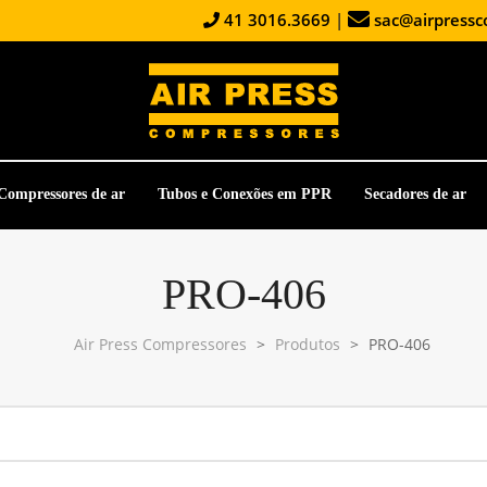
41 3016.3669
|
sac@airpressc
Compressores de ar
Tubos e Conexões em PPR
Secadores de ar
PRO-406
Air Press Compressores
>
Produtos
>
PRO-406