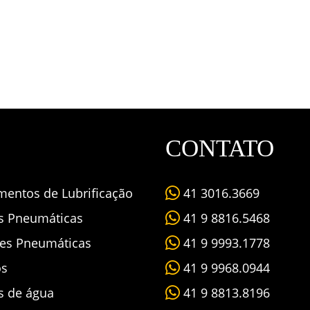
CONTATO
mentos de Lubrificação
41 3016.3669
as Pneumáticas
41 9 8816.5468
es Pneumáticas
41 9 9993.1778
os
41 9 9968.0944
s de água
41 9 8813.8196