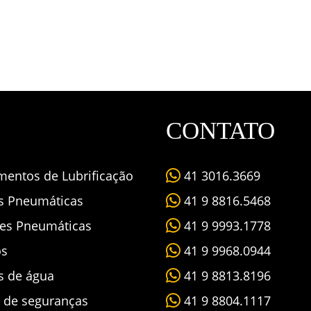
CONTATO
mentos de Lubrificação
41 3016.3669
as Pneumáticas
41 9 8816.5468
es Pneumáticas
41 9 9993.1778
os
41 9 9968.0944
s de água
41 9 8813.8196
s de seguranças
41 9 8804.1117