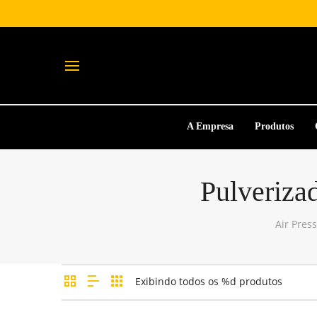
A Empresa
Produtos
Pulveriza
Air Pres
Exibindo todos os %d produtos