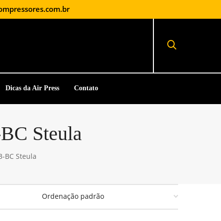
ompressores.com.br
Dicas da Air Press
Contato
-BC Steula
3-BC Steula