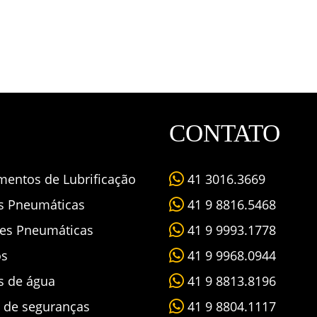
CONTATO
mentos de Lubrificação
41 3016.3669
as Pneumáticas
41 9 8816.5468
es Pneumáticas
41 9 9993.1778
os
41 9 9968.0944
s de água
41 9 8813.8196
s de seguranças
41 9 8804.1117