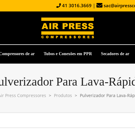
41 3016.3669
|
sac@airpressc
Compressores de ar
Tubos e Conexões em PPR
Secadores de ar
ulverizador Para Lava-Rápi
Air Press Compressores
>
Produtos
>
Pulverizador Para Lava-Ráp