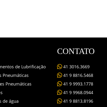
CONTATO
mentos de Lubrificação
41 3016.3669
as Pneumáticas
41 9 8816.5468
es Pneumáticas
41 9 9993.1778
os
41 9 9968.0944
s de água
41 9 8813.8196