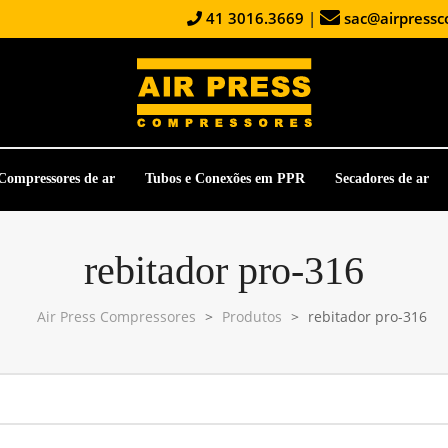
41 3016.3669
|
sac@airpressc
Compressores de ar
Tubos e Conexões em PPR
Secadores de ar
rebitador pro-316
Air Press Compressores
>
Produtos
>
rebitador pro-316