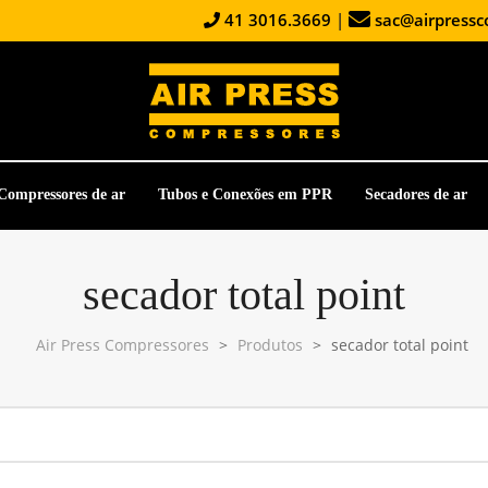
41 3016.3669
|
sac@airpressc
Compressores de ar
Tubos e Conexões em PPR
Secadores de ar
secador total point
Air Press Compressores
>
Produtos
>
secador total point