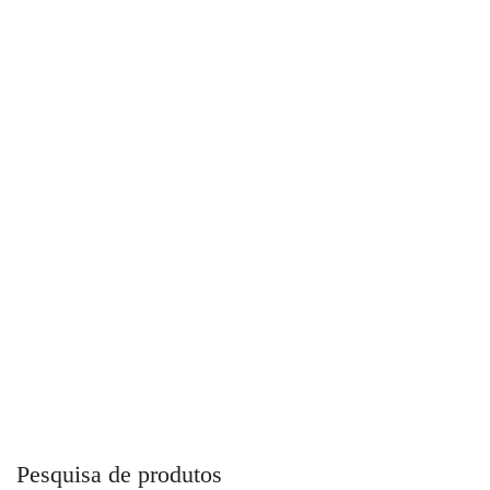
Te Top Fusion Para Combate a Incêndio
Pesquisa de produtos