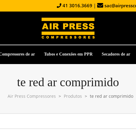
41 3016.3669
|
sac@airpressc
Compressores de ar
Tubos e Conexões em PPR
Secadores de ar
te red ar comprimido
Air Press Compressores
>
Produtos
>
te red ar comprimido