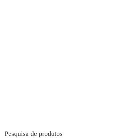
Te Redução Verde Para Água Top Fusion
Pesquisa de produtos