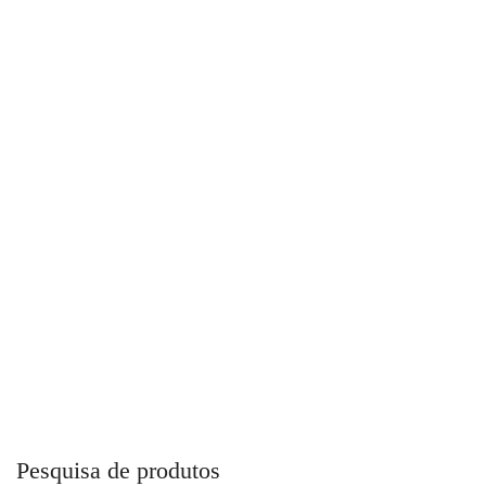
Tubo PPR Top Fusion Para Combate a Incêndio
Pesquisa de produtos