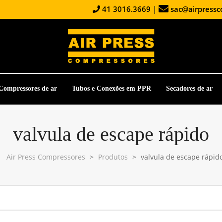
41 3016.3669
|
sac@airpressc
Compressores de ar
Tubos e Conexões em PPR
Secadores de ar
valvula de escape rápido
Air Press Compressores
>
Produtos
>
valvula de escape rápid