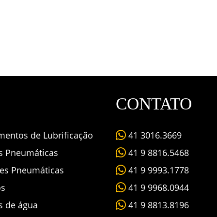
CONTATO
mentos de Lubrificação
41 3016.3669
as Pneumáticas
41 9 8816.5468
es Pneumáticas
41 9 9993.1778
os
41 9 9968.0944
s de água
41 9 8813.8196