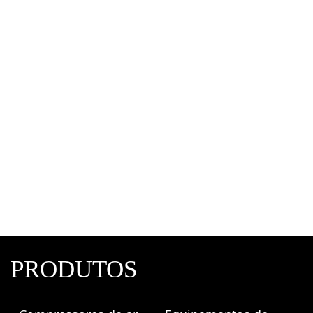
Bomba D’água Submersível XKS-350P – 1/2CV
Ferrari
Bombas D'água
PRODUTOS