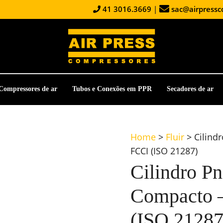
41 3016.3669
|
sac@airpressc
Compressores de ar
Tubos e Conexões em PPR
Secadores de ar
Home
>
Fluir
>
Cilind
FCCI (ISO 21287)
Cilindro P
Compacto –
(ISO 21287