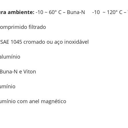
ra ambiente:
-10 ~ 60° C – Buna-N -10 ~ 120° C – 
omprimido filtrado
SAE 1045 cromado ou aço inoxidável
 alumínio
Buna-N e Viton
umínio
umínio com anel magnético