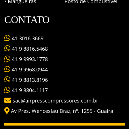
• Mangueiras
Posto de Combustível
CONTATO
41 3016.3669
41 9 8816.5468
41 9 9993.1778
41 9 9968.0944
41 9 8813.8196
41 9 8804.1117
sac@airpresscompressores.com.br
Av Pres. Wenceslau Braz, nº. 1255 - Guaíra