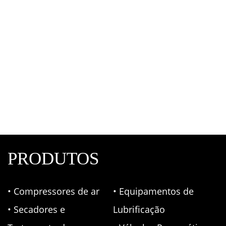
Conexão Pneumática Para União Painel Fêmea
Conexões Pneumáticas
,
Fluir
PRODUTOS
• Compressores de ar
• Equipamentos de
• Secadores e
Lubrificação