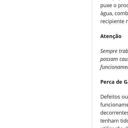
puxe o prod
água, comb
recipiente 
Atenção
Sempre trab
possam caus
funcionamen
Perca de G
Defeitos ou
funcioname
decorrentes
tenham tido