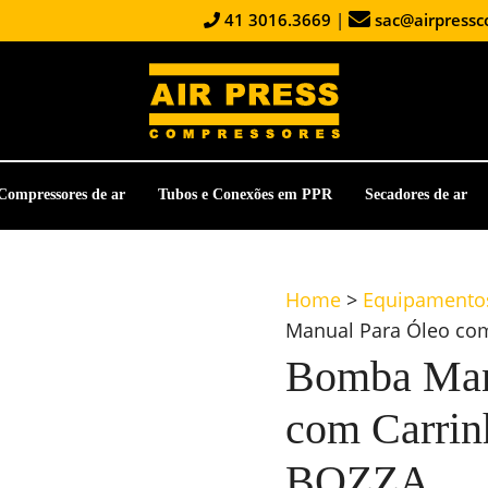
41 3016.3669
|
sac@airpressc
Compressores de ar
Tubos e Conexões em PPR
Secadores de ar
Home
>
Equipamentos
Manual Para Óleo co
Bomba Man
com Carrin
BOZZA