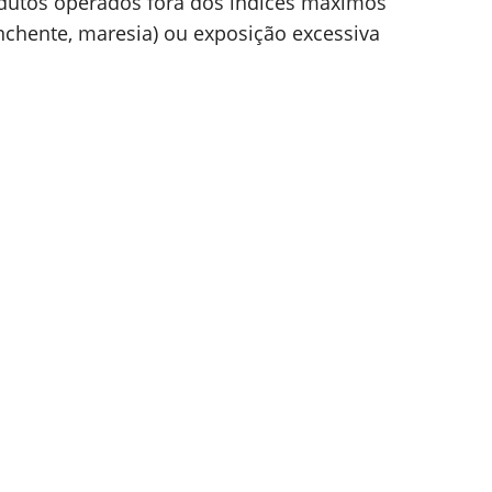
dutos operados fora dos índices máximos
nchente, maresia) ou exposição excessiva