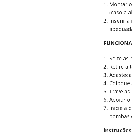
Montar o
(caso a 
Inserir 
adequad
FUNCION
Solte as
Retire a 
Abasteça
Coloque 
Trave as
Apoiar o
Inicie a
bombas d
Instruções