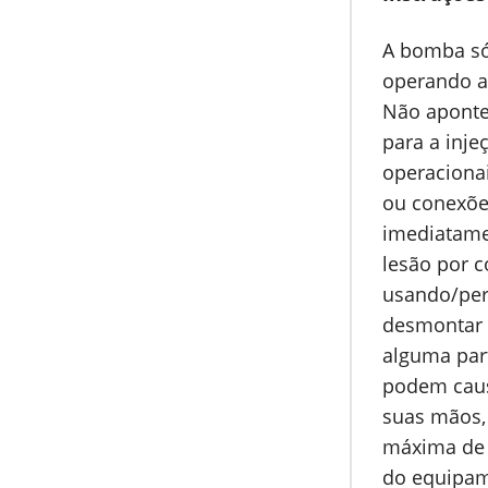
A bomba só
operando a
Não aponte
para a inje
operaciona
ou conexões
imediatame
lesão por 
usando/per
desmontar 
alguma par
podem caus
suas mãos,
máxima de 
do equipam