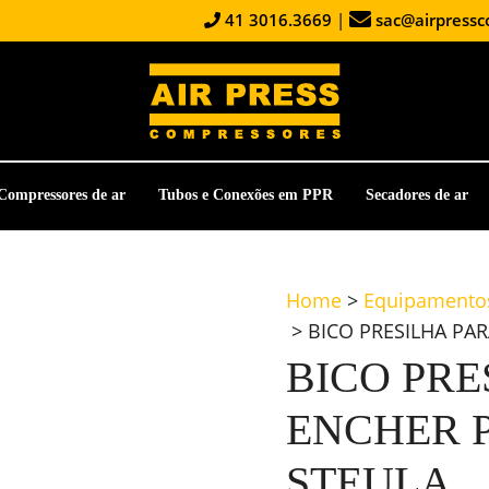
41 3016.3669
|
sac@airpressc
Compressores de ar
Tubos e Conexões em PPR
Secadores de ar
Home
>
Equipamentos
>
BICO PRESILHA PA
BICO PRE
ENCHER P
STEULA