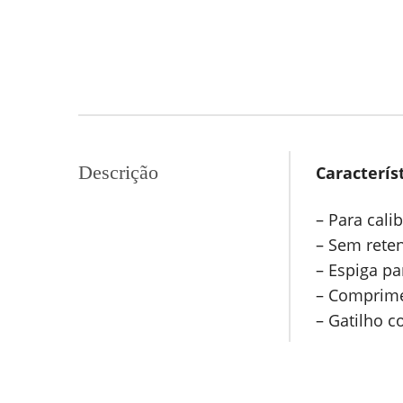
Descrição
Característ
– Para cali
– Sem reten
– Espiga pa
– Comprime
– Gatilho c