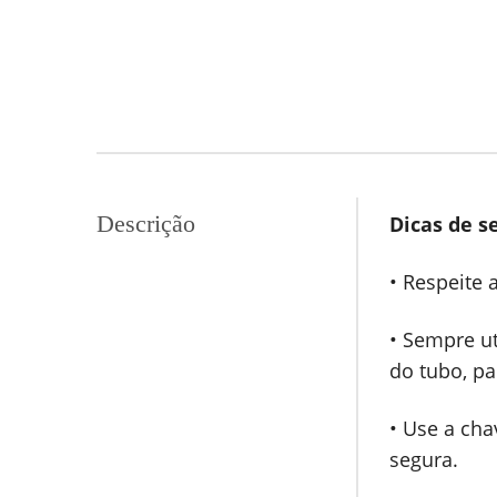
Descrição
Dicas de s
• Respeite 
• Sempre ut
do tubo, p
• Use a cha
segura.