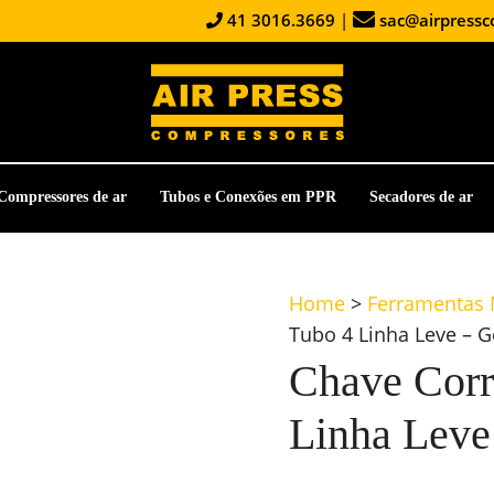
41 3016.3669
|
sac@airpressc
Compressores de ar
Tubos e Conexões em PPR
Secadores de ar
Home
>
Ferramentas
Tubo 4 Linha Leve – 
Chave Corr
Linha Leve