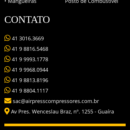
• Mangueiras
Posto de Combustível
CONTATO
41 3016.3669
41 9 8816.5468
41 9 9993.1778
41 9 9968.0944
41 9 8813.8196
41 9 8804.1117
sac@airpresscompressores.com.br
Av Pres. Wenceslau Braz, nº. 1255 - Guaíra