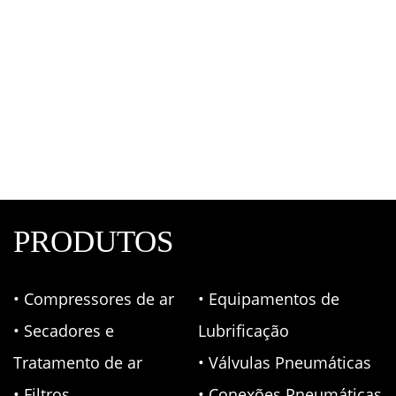
Lavadora de Alta Pressão Profissional J7200
JactoClean
Lavadora de Alta Pressão em Curitiba
PRODUTOS
• Compressores de ar
• Equipamentos de
• Secadores e
Lubrificação
Tratamento de ar
• Válvulas Pneumáticas
• Filtros
• Conexões Pneumáticas