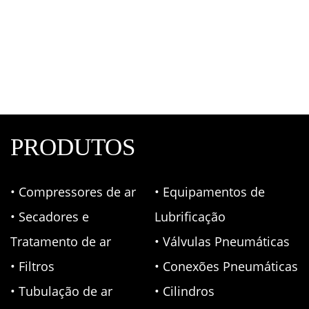
Óleo Compressor Parafuso Schulz Lub 1000
Mineral
Lubrificantes
,
Óleo para compressor de ar
,
Schulz
PRODUTOS
• Compressores de ar
• Equipamentos de
• Secadores e
Lubrificação
Tratamento de ar
• Válvulas Pneumáticas
• Filtros
• Conexões Pneumáticas
• Tubulação de ar
• Cilindros