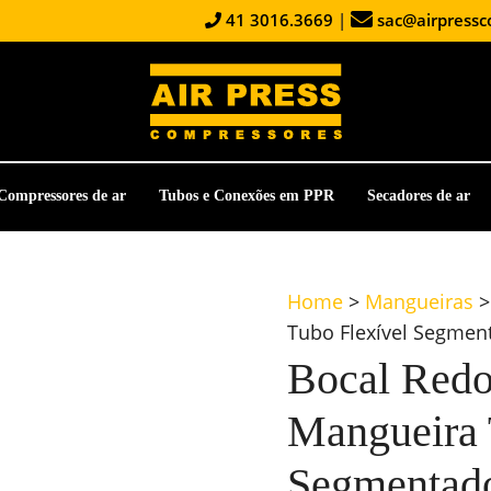
41 3016.3669
|
sac@airpressc
Compressores de ar
Tubos e Conexões em PPR
Secadores de ar
Home
>
Mangueiras
>
Tubo Flexível Segmen
Bocal Redo
Mangueira 
Segmentado