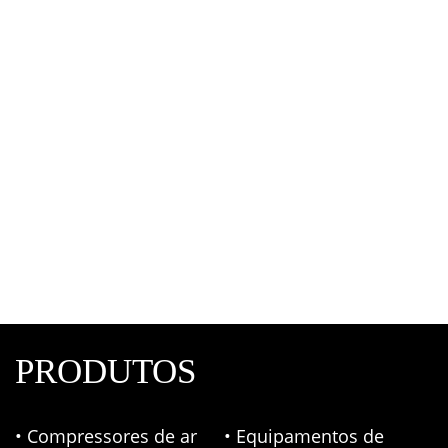
Joelho 45° PPR Para Ar Comprimido
Tubulação de ar comprimido
,
Topfusion
,
Tubos e
Conexões em PPR
PRODUTOS
• Compressores de ar
• Equipamentos de