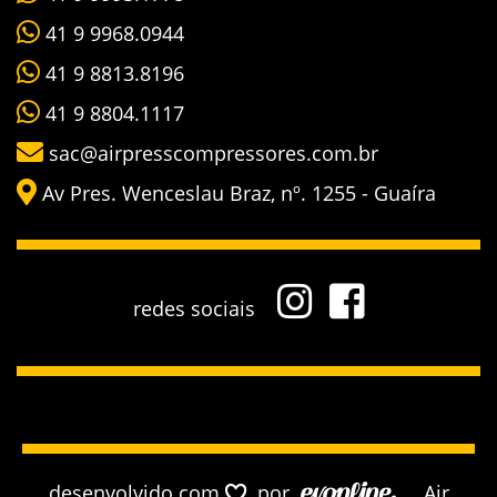
41 9 9968.0944
41 9 8813.8196
41 9 8804.1117
sac@airpresscompressores.com.br
Av Pres. Wenceslau Braz, nº. 1255 - Guaíra
redes sociais
desenvolvido com
por
Air