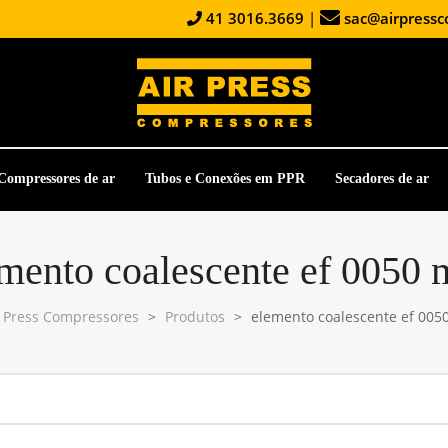
41 3016.3669
|
sac@airpressc
Compressores de ar
Tubos e Conexões em PPR
Secadores de ar
mento coalescente ef 0050
r Press Compressores
>
Produtos
>
elemento coalescente ef 005