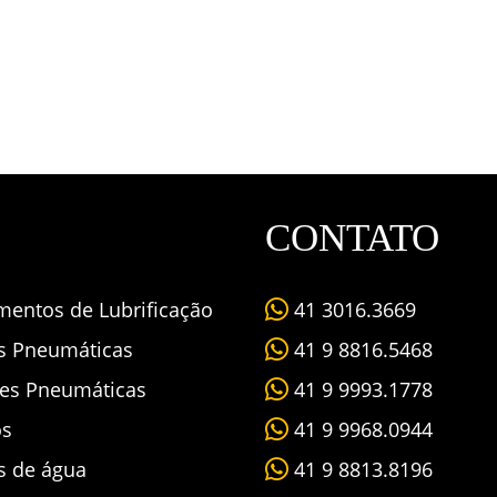
CONTATO
mentos de Lubrificação
41 3016.3669
as Pneumáticas
41 9 8816.5468
es Pneumáticas
41 9 9993.1778
os
41 9 9968.0944
s de água
41 9 8813.8196