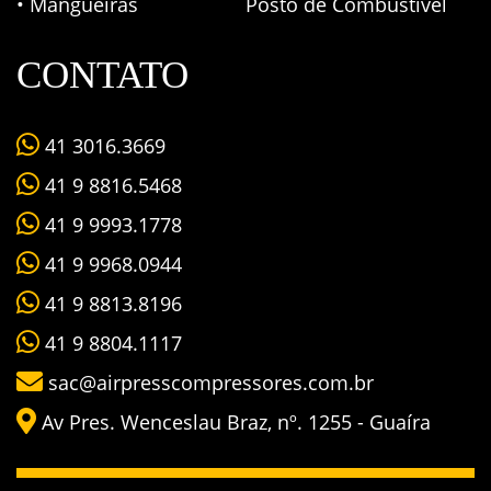
• Mangueiras
Posto de Combustível
CONTATO
41 3016.3669
41 9 8816.5468
41 9 9993.1778
41 9 9968.0944
41 9 8813.8196
41 9 8804.1117
sac@airpresscompressores.com.br
Av Pres. Wenceslau Braz, nº. 1255 - Guaíra