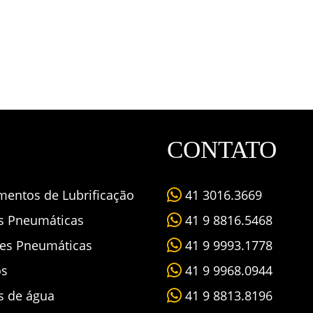
CONTATO
mentos de Lubrificação
41 3016.3669
as Pneumáticas
41 9 8816.5468
es Pneumáticas
41 9 9993.1778
os
41 9 9968.0944
s de água
41 9 8813.8196