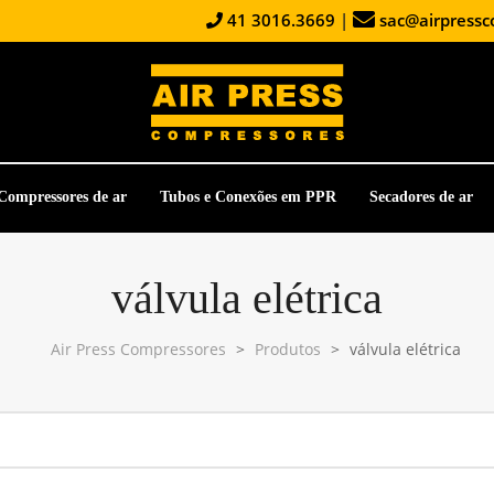
41 3016.3669
|
sac@airpressc
Compressores de ar
Tubos e Conexões em PPR
Secadores de ar
válvula elétrica
Air Press Compressores
>
Produtos
>
válvula elétrica